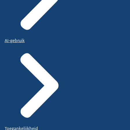
AI-gebruik
Toegankelijkheid