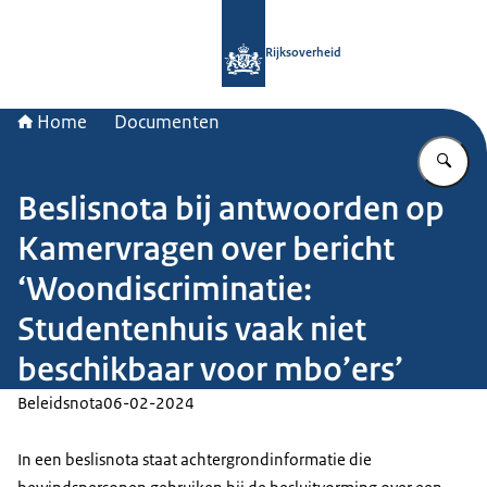
Naar de homepage van Rijksoverheid
Rijksoverheid
Home
Documenten
Vu
Beslisnota bij antwoorden op
Kamervragen over bericht
‘Woondiscriminatie:
Studentenhuis vaak niet
beschikbaar voor mbo’ers’
Beleidsnota
06-02-2024
In een beslisnota staat achtergrondinformatie die