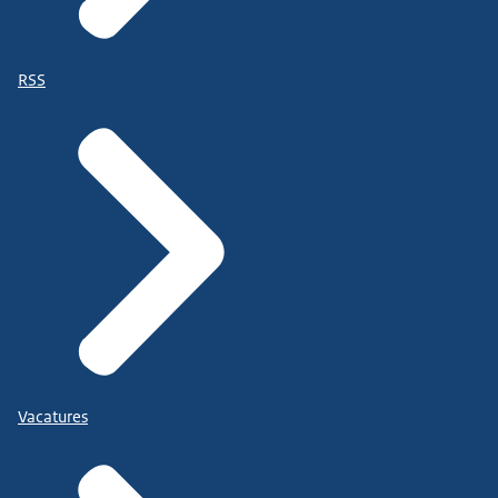
RSS
Vacatures