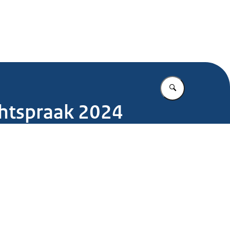
.nl
Vul in wat u z
echtspraak 2024