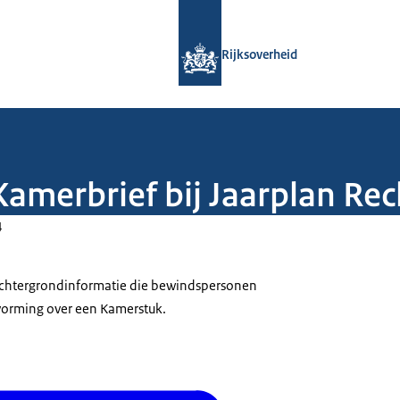
Naar de homepage van Rijksoverheid
Rijksoverheid
 Kamerbrief bij Jaarplan R
4
 achtergrondinformatie die bewindspersonen
tvorming over een Kamerstuk.