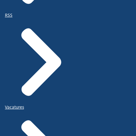
RSS
Vacatures