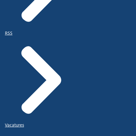
RSS
Vacatures