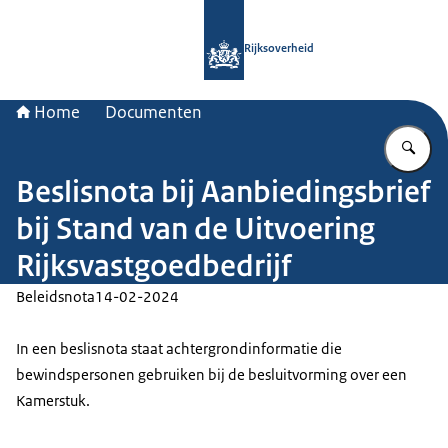
Naar de homepage van Rijksoverheid
Rijksoverheid
Home
Documenten
Vu
Beslisnota bij Aanbiedingsbrief
bij Stand van de Uitvoering
Rijksvastgoedbedrijf
Beleidsnota
14-02-2024
In een beslisnota staat achtergrondinformatie die
bewindspersonen gebruiken bij de besluitvorming over een
Kamerstuk.