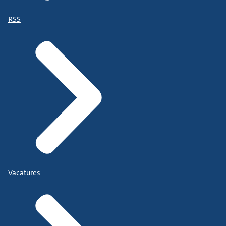
RSS
Vacatures