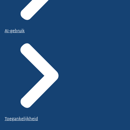
AI-gebruik
Toegankelijkheid