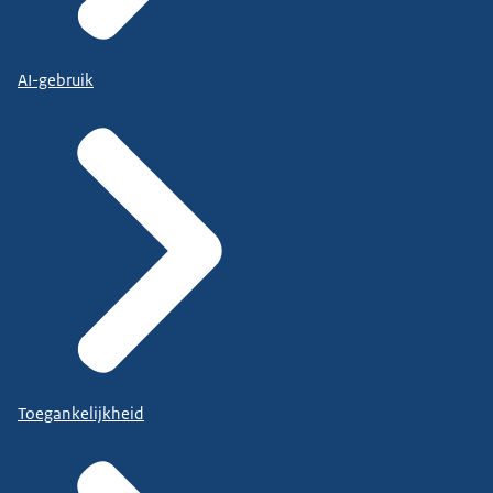
AI-gebruik
Toegankelijkheid