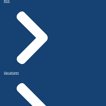
RSS
Vacatures