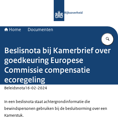
Naar de homepage van Rijksoverheid
Rijksoverheid
Home
Documenten
Vu
Beslisnota bij Kamerbrief over
goedkeuring Europese
Commissie compensatie
ecoregeling
Beleidsnota
16-02-2024
In een beslisnota staat achtergrondinformatie die
bewindspersonen gebruiken bij de besluitvorming over een
Kamerstuk.