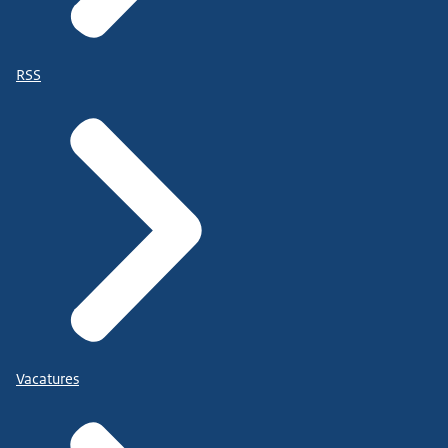
RSS
Vacatures