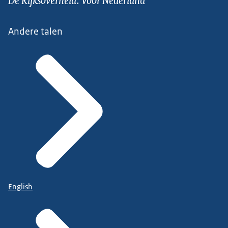
Andere talen
English