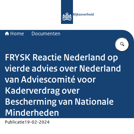
Naar de homepage van Rijksoverheid
Rijksoverheid
Home
Documenten
Vu
FRYSK Reactie Nederland op
vierde advies over Nederland
van Adviescomité voor
Kaderverdrag over
Bescherming van Nationale
Minderheden
Publicatie
19-02-2024