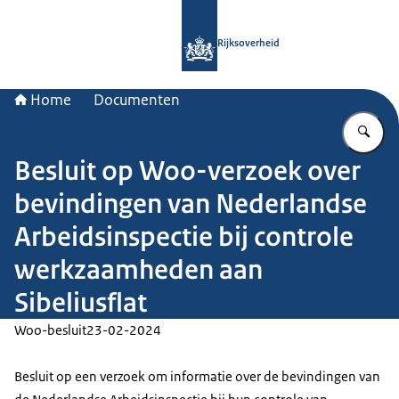
Naar de homepage van Rijksoverheid
Rijksoverheid
Home
Documenten
Vu
Besluit op Woo-verzoek over
bevindingen van Nederlandse
Arbeidsinspectie bij controle
werkzaamheden aan
Sibeliusflat
Woo-besluit
23-02-2024
Besluit op een verzoek om informatie over de bevindingen van