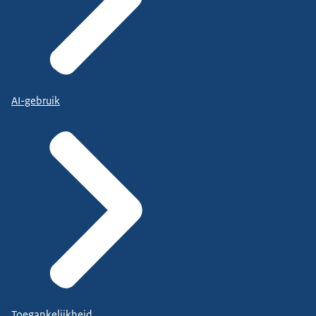
AI-gebruik
Toegankelijkheid