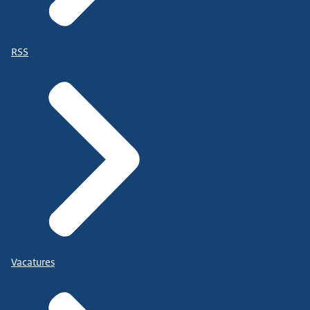
RSS
Vacatures