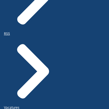
RSS
Vacatures