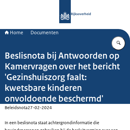
Naar de homepage van Rijksoverheid
Rijksoverheid
Home
Documenten
Vu
Beslisnota bij Antwoorden op
Kamervragen over het bericht
'Gezinshuiszorg faalt:
kwetsbare kinderen
onvoldoende beschermd'
Beleidsnota
27-02-2024
In een beslisnota staat achtergrondinformatie die