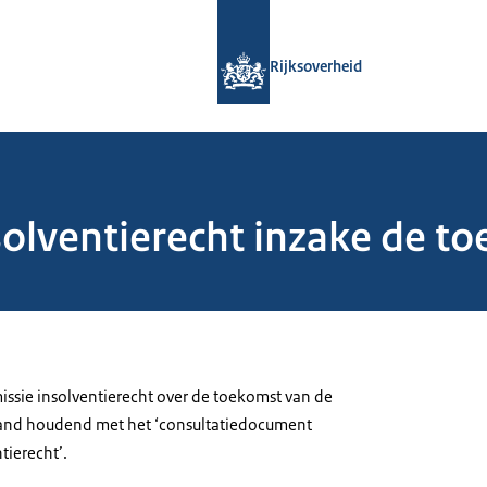
Naar de homepage van Rijksoverheid
Rijksoverheid
olventierecht inzake de t
ssie insolventierecht over de toekomst van de
band houdend met het ‘consultatiedocument
tierecht’.