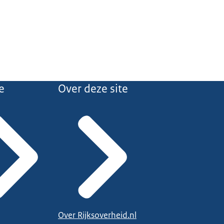
e
Over deze site
Over Rijksoverheid.nl