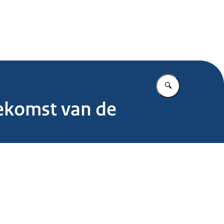
.nl
Vul in wat u z
oekomst van de