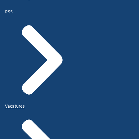
RSS
Vacatures