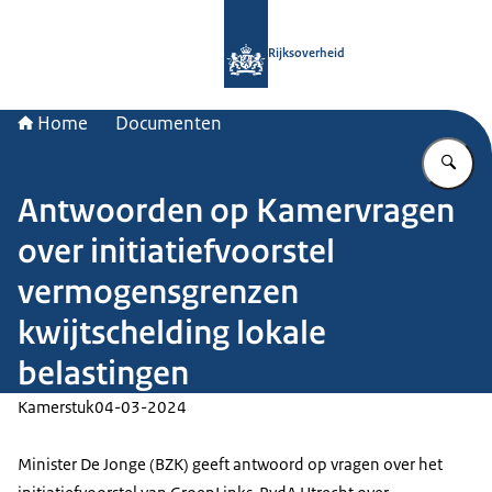
Naar de homepage van Rijksoverheid
Rijksoverheid
Home
Documenten
Vu
Antwoorden op Kamervragen
over initiatiefvoorstel
vermogensgrenzen
kwijtschelding lokale
belastingen
Kamerstuk
04-03-2024
Minister De Jonge (BZK) geeft antwoord op vragen over het