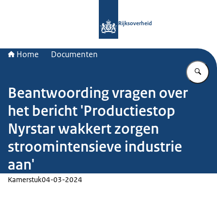
Naar de homepage van Rijksoverheid
Rijksoverheid
Home
Documenten
Vu
Beantwoording vragen over
het bericht 'Productiestop
Nyrstar wakkert zorgen
stroomintensieve industrie
aan'
Kamerstuk
04-03-2024