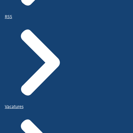
RSS
Vacatures