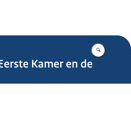
.nl
Vul in wat u z
Eerste Kamer en de