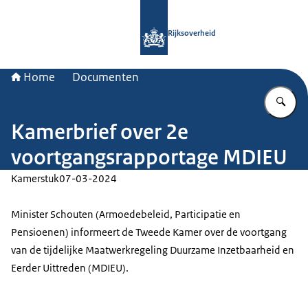
Naar de homepage van Rijksoverheid
Rijksoverheid
Home
Documenten
Vu
Kamerbrief over 2e
voortgangsrapportage MDIEU
Kamerstuk
07-03-2024
Minister Schouten (Armoedebeleid, Participatie en
Pensioenen) informeert de Tweede Kamer over de voortgang
van de tijdelijke Maatwerkregeling Duurzame Inzetbaarheid en
Eerder Uittreden (MDIEU).