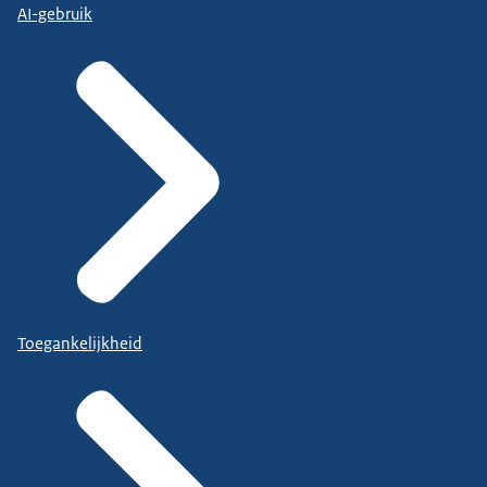
AI-gebruik
Toegankelijkheid