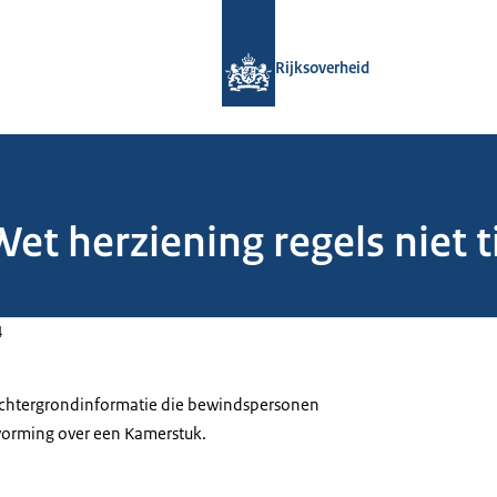
Naar de homepage van Rijksoverheid
Rijksoverheid
Wet herziening regels niet t
4
 achtergrondinformatie die bewindspersonen
tvorming over een Kamerstuk.