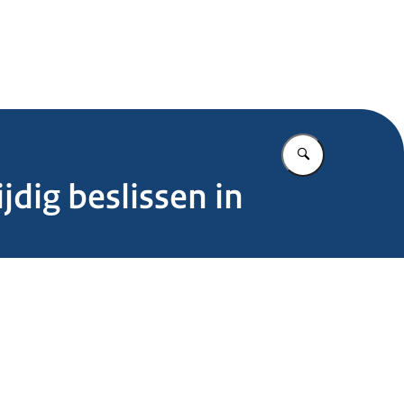
.nl
Vul in wat u z
ijdig beslissen in