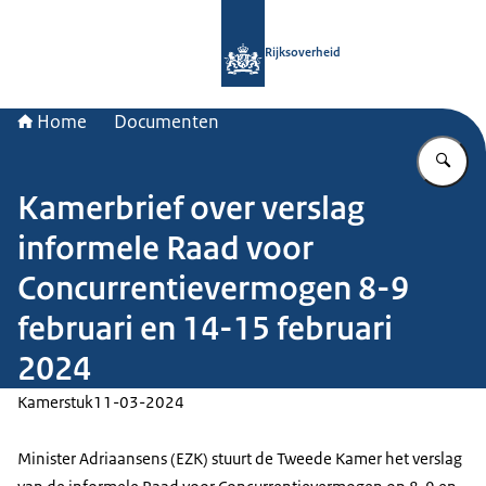
Naar de homepage van Rijksoverheid
Rijksoverheid
Home
Documenten
Vu
Kamerbrief over verslag
informele Raad voor
Concurrentievermogen 8-9
februari en 14-15 februari
2024
Kamerstuk
11-03-2024
Minister Adriaansens (EZK) stuurt de Tweede Kamer het verslag