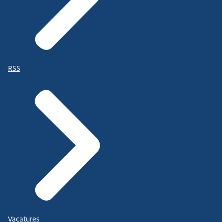
RSS
Vacatures