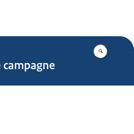
.nl
Vul in wat u z
de campagne