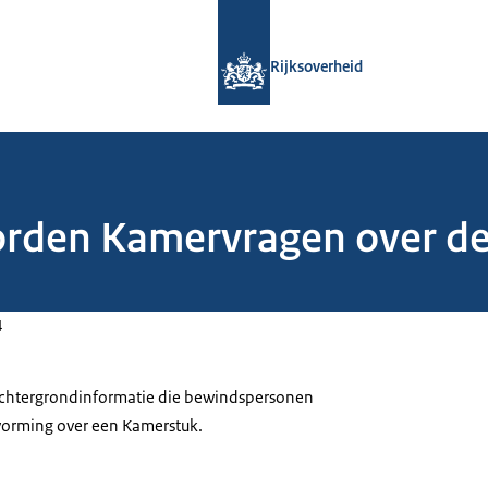
Naar de homepage van Rijksoverheid
Rijksoverheid
oorden Kamervragen over 
4
 achtergrondinformatie die bewindspersonen
tvorming over een Kamerstuk.