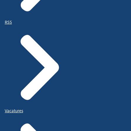
RSS
Vacatures