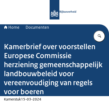
Naar de homepage van Rijksoverheid
Rijksoverheid
Home
Documenten
Vu
Kamerbrief over voorstellen
Europese Commissie
herziening gemeenschappelijk
landbouwbeleid voor
vereenvoudiging van regels
voor boeren
Kamerstuk
15-03-2024