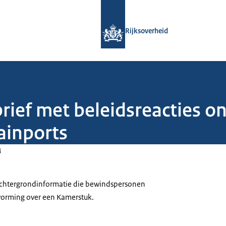
Naar de homepage van Rijksoverheid
Rijksoverheid
brief met beleidsreacties o
ainports
4
 achtergrondinformatie die bewindspersonen
tvorming over een Kamerstuk.