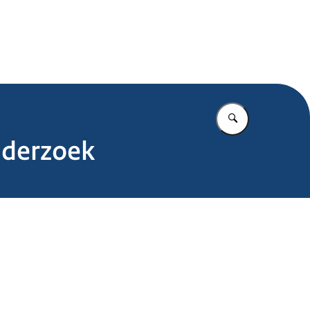
.nl
Vul in wat u z
nderzoek