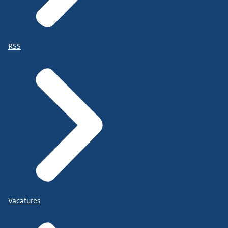
RSS
Vacatures