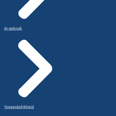
AI-gebruik
Toegankelijkheid