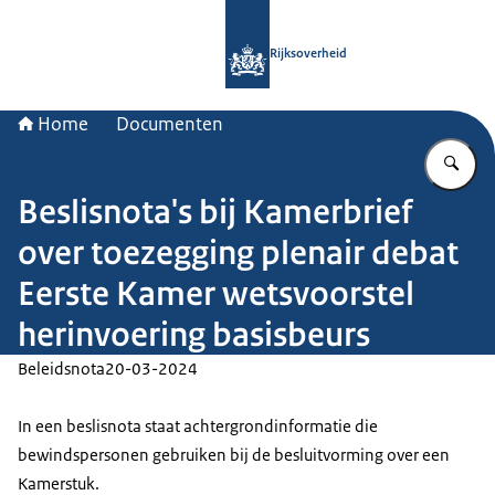
Naar de homepage van Rijksoverheid
Rijksoverheid
Home
Documenten
Vu
Beslisnota's bij Kamerbrief
over toezegging plenair debat
Eerste Kamer wetsvoorstel
herinvoering basisbeurs
Beleidsnota
20-03-2024
In een beslisnota staat achtergrondinformatie die
bewindspersonen gebruiken bij de besluitvorming over een
Kamerstuk.