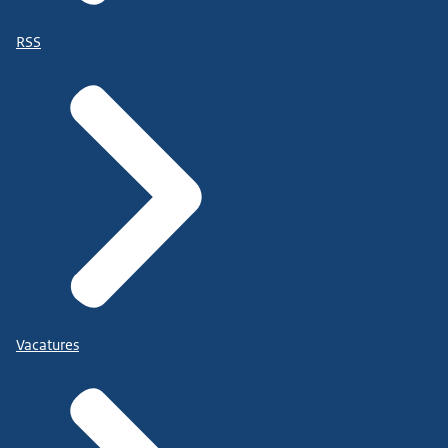
RSS
Vacatures