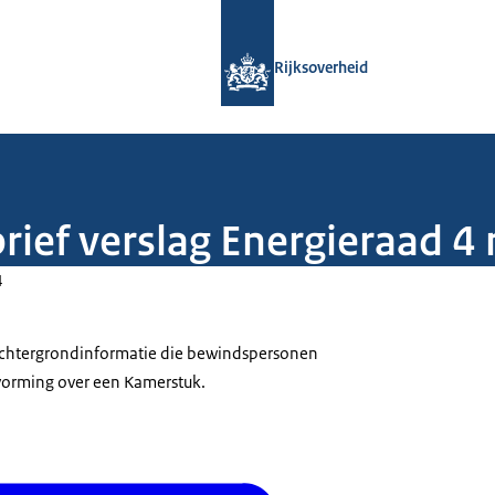
Naar de homepage van Rijksoverheid
Rijksoverheid
brief verslag Energieraad 4
4
 achtergrondinformatie die bewindspersonen
tvorming over een Kamerstuk.