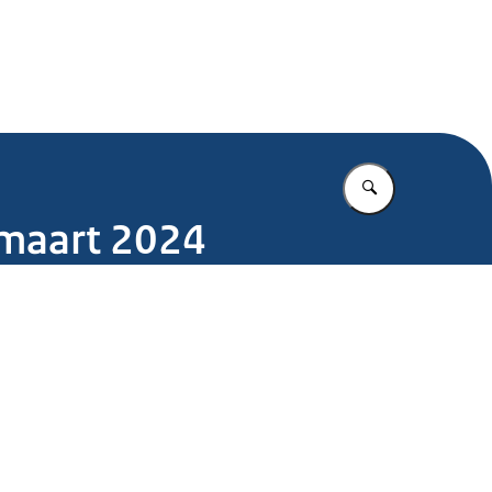
.nl
Vul in wat u z
 maart 2024