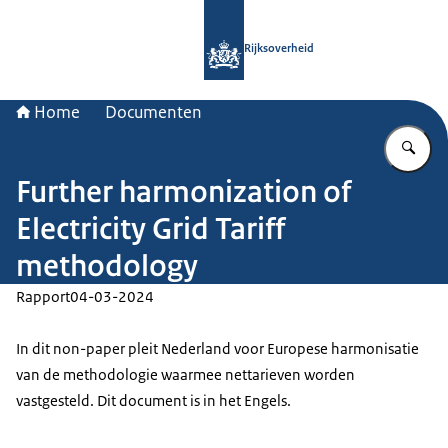
Naar de homepage van Rijksoverheid
Rijksoverheid
Home
Documenten
Vu
Further harmonization of
Electricity Grid Tariff
methodology
Rapport
04-03-2024
In dit non-paper pleit Nederland voor Europese harmonisatie
van de methodologie waarmee nettarieven worden
vastgesteld. Dit document is in het Engels.