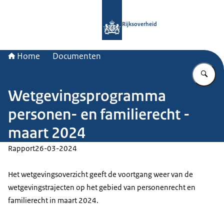
Naar de homepage van Rijksoverheid
Rijksoverheid
Home
Documenten
Vu
Wetgevingsprogramma
personen- en familierecht -
maart 2024
Rapport
26-03-2024
Het wetgevingsoverzicht geeft de voortgang weer van de
wetgevingstrajecten op het gebied van personenrecht en
familierecht in maart 2024.