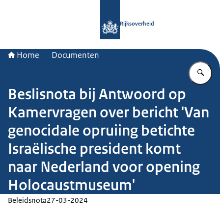
Naar de homepage van Rijksoverheid
Rijksoverheid
Home
Documenten
Vu
Beslisnota bij Antwoord op
Kamervragen over bericht 'Van
genocidale opruiing betichte
Israëlische president komt
naar Nederland voor opening
Holocaustmuseum'
Beleidsnota
27-03-2024