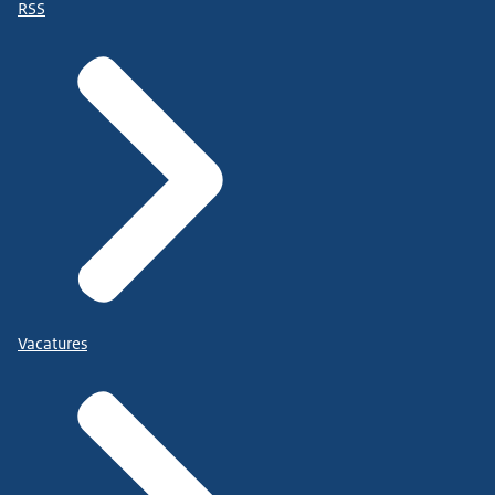
RSS
Vacatures