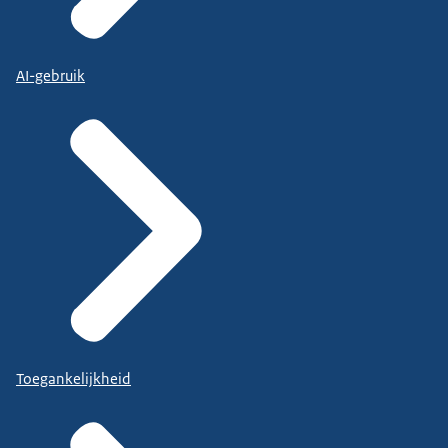
AI-gebruik
Toegankelijkheid