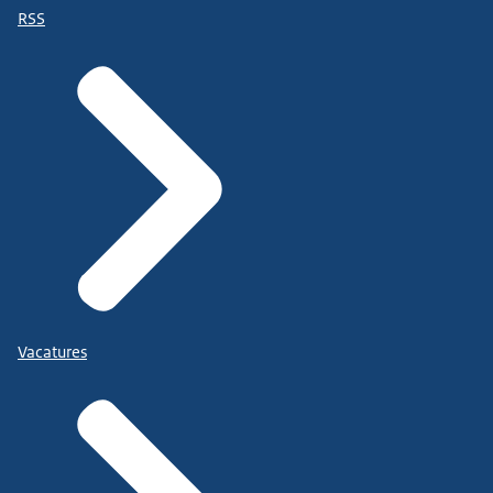
RSS
Vacatures