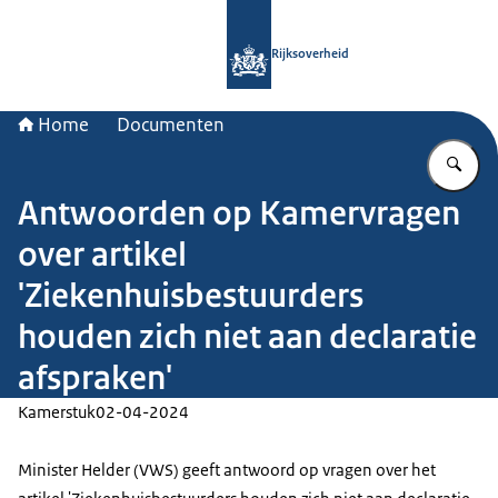
Naar de homepage van Rijksoverheid
Rijksoverheid
Home
Documenten
Vu
Antwoorden op Kamervragen
over artikel
'Ziekenhuisbestuurders
houden zich niet aan declaratie
afspraken'
Kamerstuk
02-04-2024
Minister Helder (VWS) geeft antwoord op vragen over het