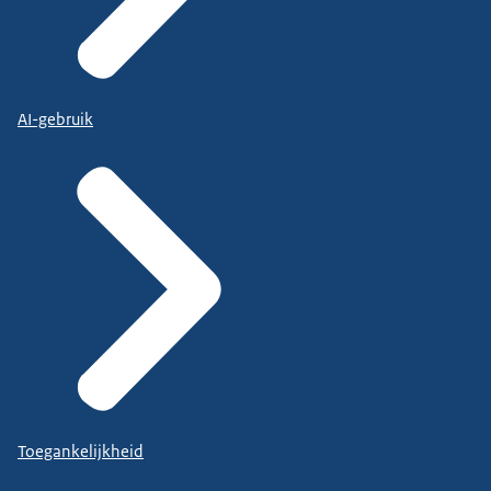
AI-gebruik
Toegankelijkheid