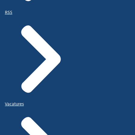
RSS
Vacatures