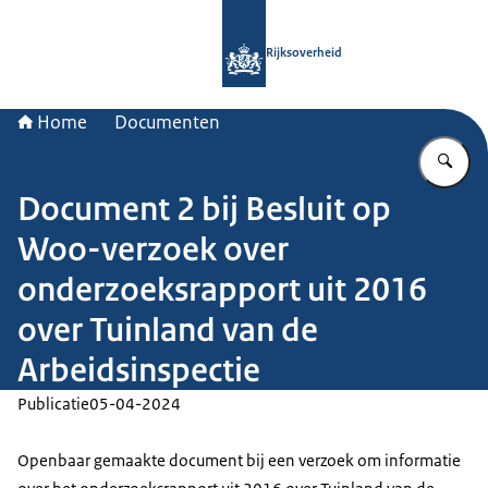
Naar de homepage van Rijksoverheid
Rijksoverheid
Home
Documenten
Vu
Document 2 bij Besluit op
Woo-verzoek over
onderzoeksrapport uit 2016
over Tuinland van de
Arbeidsinspectie
Publicatie
05-04-2024
Openbaar gemaakte document bij een verzoek om informatie