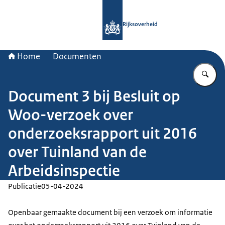
Naar de homepage van Rijksoverheid
Rijksoverheid
Home
Documenten
Vu
Document 3 bij Besluit op
Woo-verzoek over
onderzoeksrapport uit 2016
over Tuinland van de
Arbeidsinspectie
Publicatie
05-04-2024
Openbaar gemaakte document bij een verzoek om informatie