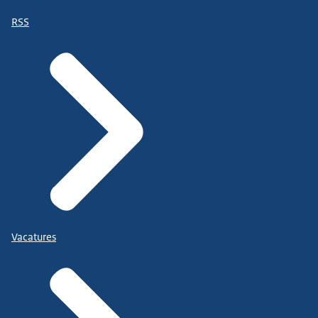
RSS
Vacatures