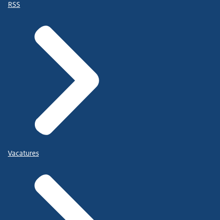
RSS
Vacatures