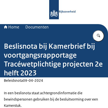
Naar de homepage van Rijksoverheid
Rijksoverheid
Home
Documenten
Vu
Beslisnota bij Kamerbrief bij
voortgangsrapportage
Tracéwetplichtige projecten 2e
helft 2023
Beleidsnota
09-04-2024
In een beslisnota staat achtergrondinformatie die
bewindspersonen gebruiken bij de besluitvorming over een
Kamerstuk.