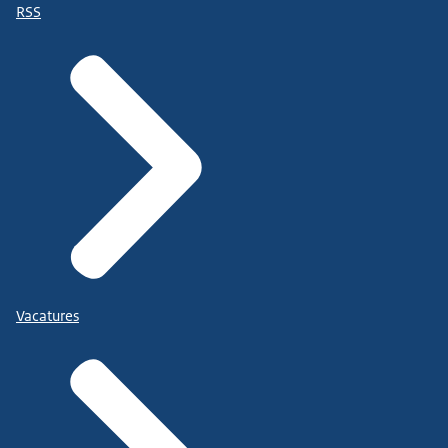
RSS
Vacatures