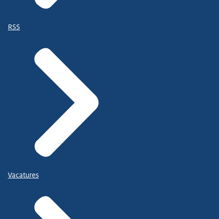
RSS
Vacatures