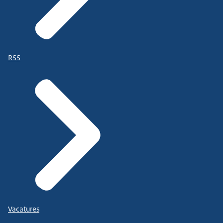
RSS
Vacatures