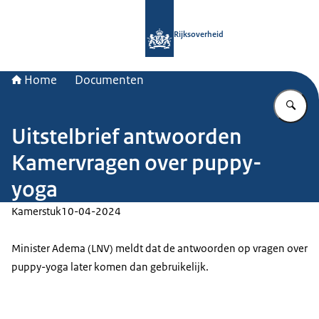
Naar de homepage van Rijksoverheid
Rijksoverheid
Home
Documenten
Vu
Uitstelbrief antwoorden
Kamervragen over puppy-
yoga
Kamerstuk
10-04-2024
Minister Adema (LNV) meldt dat de antwoorden op vragen over
puppy-yoga later komen dan gebruikelijk.