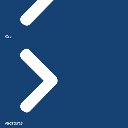
RSS
Vacatures