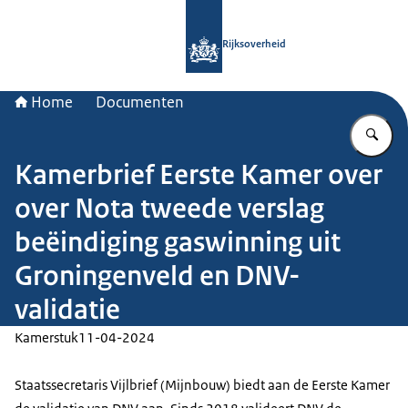
Naar de homepage van Rijksoverheid
Rijksoverheid
Home
Documenten
Vu
Kamerbrief Eerste Kamer over
over Nota tweede verslag
beëindiging gaswinning uit
Groningenveld en DNV-
validatie
Kamerstuk
11-04-2024
Staatssecretaris Vijlbrief (Mijnbouw) biedt aan de Eerste Kamer