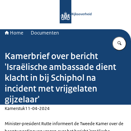
Naar de homepage van Rijksoverheid
Rijksoverheid
Home
Documenten
Vu
Kamerbrief over bericht
'Israëlische ambassade dient
klacht in bij Schiphol na
incident met vrijgelaten
gijzelaar'
Kamerstuk
11-04-2024
Minister-president Rutte informeert de Tweede Kamer over de