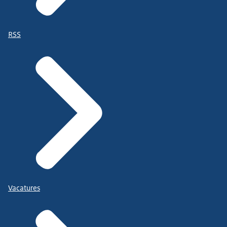
RSS
Vacatures