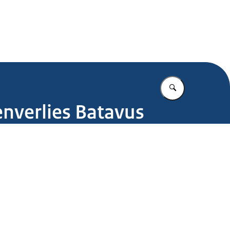
.nl
Vul in wat u z
nverlies Batavus