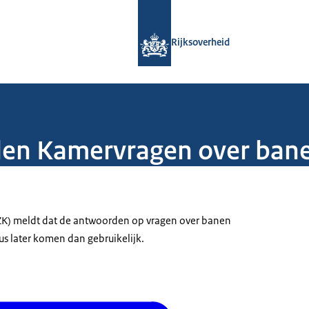
Naar de homepage van Rijksoverheid
Rijksoverheid
den Kamervragen over bane
EZK) meldt dat de antwoorden op vragen over banen
us later komen dan gebruikelijk.