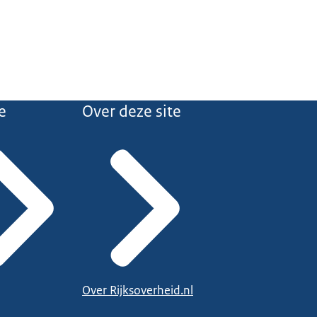
e
Over deze site
Over Rijksoverheid.nl