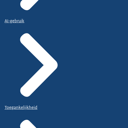
AI-gebruik
Toegankelijkheid