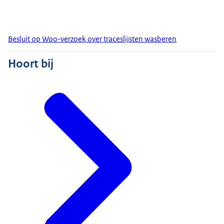
Besluit op Woo-verzoek over traceslijsten wasberen
Hoort bij