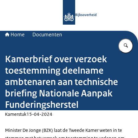
Naar de homepage van Rijksoverheid
Rijksoverheid
Home
Documenten
Vu
Kamerbrief over verzoek
toestemming deelname
ambtenaren aan technische
briefing Nationale Aanpak
Funderingsherstel
Kamerstuk
15-04-2024
Minister De Jonge (BZK) laat de Tweede Kamer weten in te