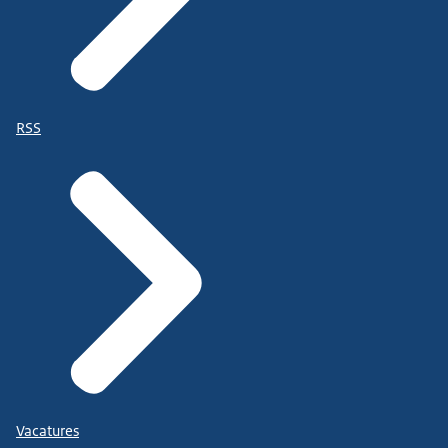
RSS
Vacatures