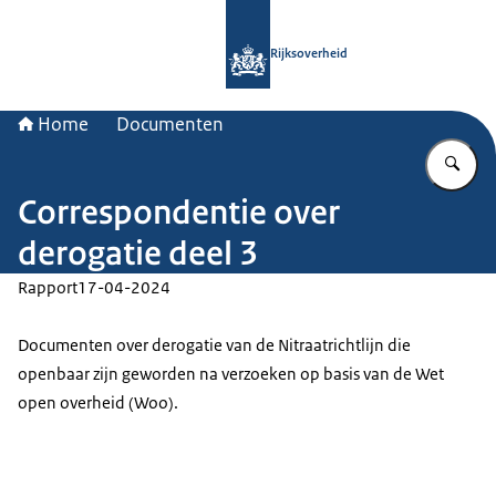
Naar de homepage van Rijksoverheid
Rijksoverheid
Home
Documenten
Vu
Correspondentie over
derogatie deel 3
Rapport
17-04-2024
Documenten over derogatie van de Nitraatrichtlijn die
openbaar zijn geworden na verzoeken op basis van de Wet
open overheid (Woo).